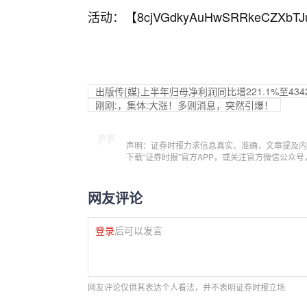
活动：【
8cjVGdkyAuHwSRRkeCZXbTJ
出版传{媒}上半年归母净利润同比增221.1%至434
刚刚:，集体:大涨！多则消息，突然引爆！
声明：证券时报力求信息真实、准确，文章提及内
下载“证券时报”官方APP，或关注官方微信公众
网友评论
登录
后可以发言
网友评论仅供其表达个人看法，并不表明证券时报立场