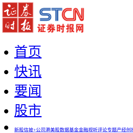
首页
快讯
要闻
股市
新股
信披+
公司
港美股
数据
基金
金融
视听
评论
专题
产经
创