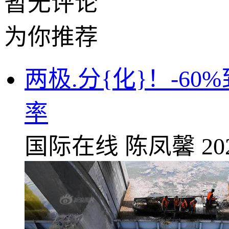
暂无评论
为你推荐
两极.分{化}！-6
率
国际在线
陈凤馨
20