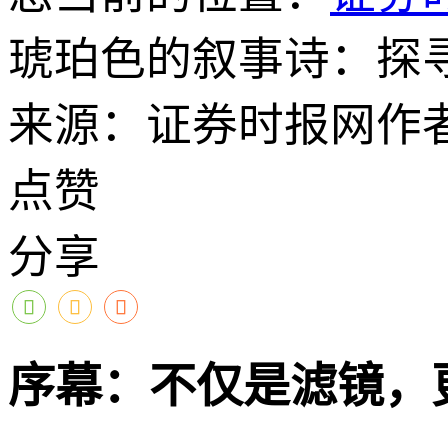
琥珀色的叙事诗：探寻
来源：证券时报网
作
点赞
分享
序幕：不仅是滤镜，