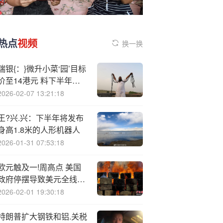
热点
视频
换一换
瑞银{：}微升小菜‘园’目标
价至14港元 料下半年加
快开店
2026-02-07 13:21:18
王?兴.兴：下半年将发布
身高1.8米的人形机器人
2026-01-31 07:53:18
欧元触及一!周高点 美国
政府停摆导致美元全线下
跌
2026-02-01 19:30:18
特朗普扩大钢铁和铝.关税