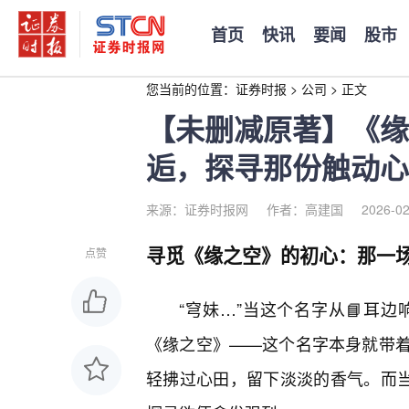
首页
快讯
要闻
股市
您当前的位置：
证券时报
>
公司
>
正文
【未删减原著】《缘
逅，探寻那份触动心
来源：证券时报网
作者：高建国
2026-02
寻觅《缘之空》的初心：那一
点赞
“穹妹…”当这个名字从📘耳
《缘之空》——这个名字本身就带
轻拂过心田，留下淡淡的香气。而当