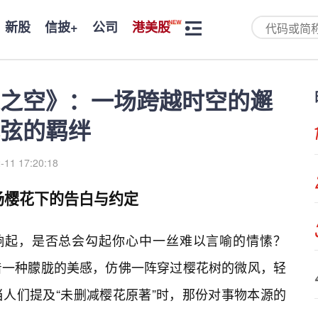
新股
信披+
公司
港美股
之空》：一场跨越时空的邂
弦的羁绊
-11 17:20:18
场樱花下的告白与约定
边响起，是否总会勾起你心中一丝难以言喻的情愫？
着一种朦胧的美感，仿佛一阵穿过樱花树的微风，轻
人们提及“未删减樱花原著”时，那份对事物本源的