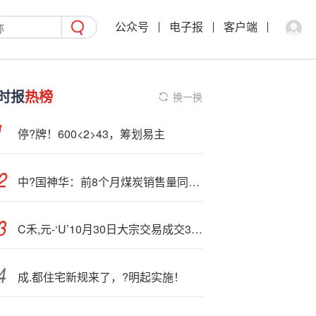
公众号
电子报
客户端
时报
热榜
换一换
停?牌！600<2>43，筹划易主
中?国神华：前8个月煤炭销售量同比下降9.2%
C禾,元-‘U’10月30日大宗交易成交392.84万元
成.都住宅新规来了，?明起实施！