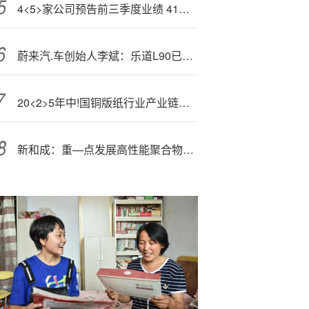
4<5>家公司预告前三季度业绩 41家预增
蔚来汽.车创始人李斌：乐道L90已有3万多用户
20<2>5年中!国铜版纸行业产业链图谱、进出口及发展趋势：产业出口规模日益扩张，拉动国内铜版纸消费量恢复增长[图]
新和成：重—点发展高性能聚合物及关键中间体，适度发展材料下游应用